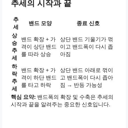
추세의 시작과 끝
추
밴드 모양
종료 신호
세
상
밴드 확장 + 가
상단 밴드 기울기가 꺾
승
격이 상단 밴드
이고 밴드폭이 다시 좁
추
를 따라 상승
아짐
세
하
밴드 확장 + 가
상단 밴드 아래로 꺾이
락
격이 하단 밴드
고 밴드폭이 다시 좁아
추
를 타고 하락
짐 → 반등 가능성
세
핵심 요약:
밴드폭의 확장 및 수축은 추세의
시작과 끝을 알려주는 중요한 신호입니다.