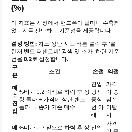
(%)
이 지표는 시장에서 밴드폭이 얼마나 수축되
었는지를 판단하는 기준점을 제공합니다.
설정 방법:
차트 상단 지표 버튼 클릭 후 ‘볼
린저 밴드 퍼센트비’ 검색 및 추가. 하단 기준
선을
0.2
로 설정합니다.
구
조건
손절
익절
분
진입
가격
매
%비가 0.2 아래로 하락 후 상
당시
이 중
수
향 돌파 + 가격이 상단 밴드
중심
심선
진
돌파 → 종가 기준 매수
선 아
이탈
입
래
시
가격
매
%비가 0.2 밑으로 하락 후 상
진입
이 중