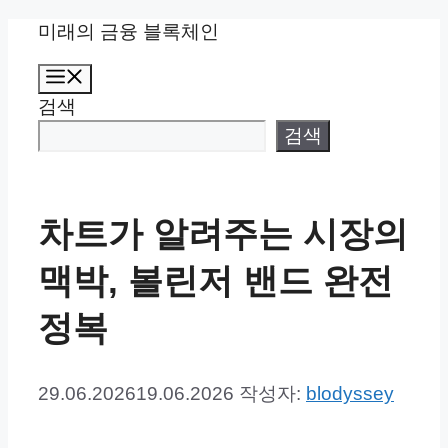
컨
미래의 금융 블록체인
텐
메
츠
뉴
검색
로
건
검색
너
뛰
기
차트가 알려주는 시장의
맥박, 볼린저 밴드 완전
정복
29.06.2026
19.06.2026
작성자:
blodyssey