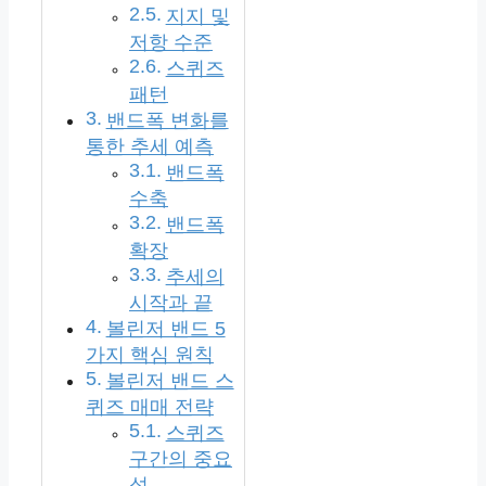
지지 및
저항 수준
스퀴즈
패턴
밴드폭 변화를
통한 추세 예측
밴드폭
수축
밴드폭
확장
추세의
시작과 끝
볼린저 밴드 5
가지 핵심 원칙
볼린저 밴드 스
퀴즈 매매 전략
스퀴즈
구간의 중요
성