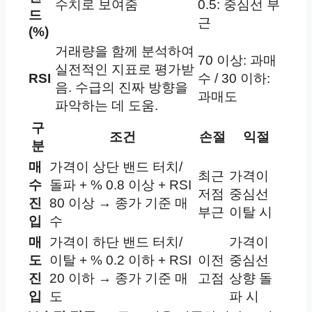
수치로 보여줌
0.5: 중심선 부
드
근
(%)
거래량을 함께 분석하여
70 이상: 과매
실전적인 지표로 평가받
RSI
수 / 30 이하:
음. 수급의 진짜 방향을
과매도
파악하는 데 도움.
구
조건
손절
익절
분
매
가격이 상단 밴드 터치/
최근
가격이
수
돌파 + % 0.8 이상 + RSI
저점
중심선
진
80 이상 → 종가 기준 매
부근
이탈 시
입
수
매
가격이 하단 밴드 터치/
가격이
도
이탈 + % 0.2 이하 + RSI
이전
중심선
진
20 이하 → 종가 기준 매
고점
상향 돌
입
도
파 시