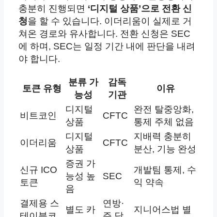
충분히 진행되면
‘디지털 상품’으로 전환 신
청
을 할 수 있습니다. 이더리움이 실제로 거
쳐온 경로와 유사합니다. 전환 신청은 SEC
에 하며, SEC는 일정 기간 내에 판단을 내려
야 합니다.
분류 가
감독
토큰 유형
이유
능성
기관
디지털
완전 탈중앙화,
비트코인
CFTC
상품
통제 주체 없음
디지털
지배력 충분히
이더리움
CFTC
상품
분산, 기능 완성
증권 가
신규 ICO
개발팀 통제, 수
능성 높
SEC
토큰
익 약속
음
결제용 스
연방·
별도 카
지니어스법 별
테이블코
주 당