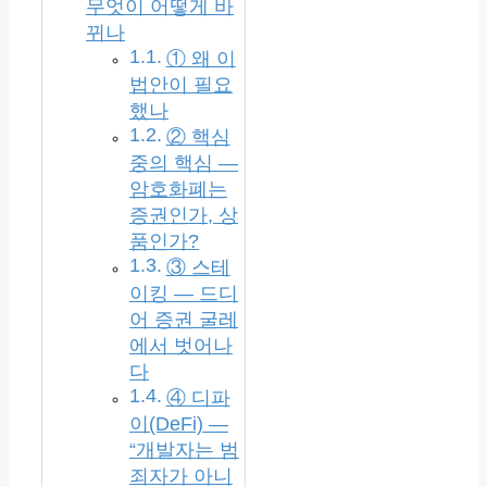
무엇이 어떻게 바
뀌나
① 왜 이
법안이 필요
했나
② 핵심
중의 핵심 —
암호화폐는
증권인가, 상
품인가?
③ 스테
이킹 — 드디
어 증권 굴레
에서 벗어나
다
④ 디파
이(DeFi) —
“개발자는 범
죄자가 아니