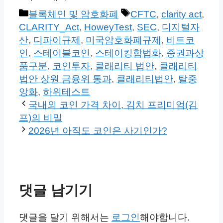
카
태
블록체인 및 암호화폐
CFTC
,
clarity act
,
테
그
CLARITY_Act
,
HoweyTest
,
SEC
,
디지털자
고
산
,
디파이규제
,
미국암호화폐규제
,
비트코
리
인
,
스테이블코인
,
스테이킹합법화
,
증권과상
품구분
,
코인투자
,
클래리티 법안
,
클래리티
법안 상원 금융위 통과
,
클래리티법안
,
탈중
앙화
,
하위테스트
국내외 코인 가격 차이, 김치 프리미엄(김
프)의 비밀
2026년 아직도 코인은 사기인가?
댓글 남기기
댓글을 달기 위해서는
로그인
해야합니다.