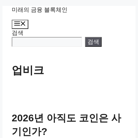
컨
미래의 금융 블록체인
텐
메
츠
뉴
검색
로
건
검색
너
뛰
기
업비크
2026년 아직도 코인은 사
기인가?