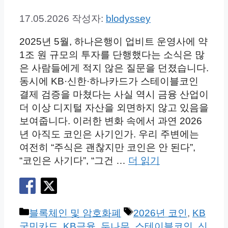
17.05.2026
작성자:
blodyssey
2025년 5월, 하나은행이 업비트 운영사에 약
1조 원 규모의 투자를 단행했다는 소식은 많
은 사람들에게 적지 않은 질문을 던졌습니다.
동시에 KB·신한·하나카드가 스테이블코인
결제 검증을 마쳤다는 사실 역시 금융 산업이
더 이상 디지털 자산을 외면하지 않고 있음을
보여줍니다. 이러한 변화 속에서 과연 2026
년 아직도 코인은 사기인가. 우리 주변에는
여전히 “주식은 괜찮지만 코인은 안 된다”,
“코인은 사기다”, “그건 …
더 읽기
카
태
블록체인 및 암호화폐
2026년 코인
,
KB
테
그
국민카드
,
KB금융
,
두나무
,
스테이블코인
,
신