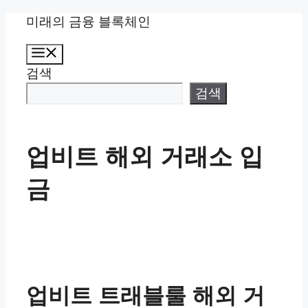
컨
미래의 금융 블록체인
텐
메
츠
뉴
검색
로
건
검색
너
뛰
기
업비트 해외 거래소 입
금
업비트 트래블룰 해외 거