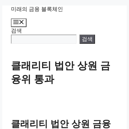
컨
미래의 금융 블록체인
텐
메
츠
뉴
검색
로
건
검색
너
뛰
기
클래리티 법안 상원 금
융위 통과
클래리티 법안 상원 금융