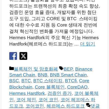
하드포크는 트랜잭션의 최종 확정 속도 향상,
검증인 운영 효율 증대, 개발자를 위한 첨단
도구 도입, 그리고 CORE 및 BTC 스테이킹
에 대한 수수료 지원 등 Core 생태계 전반에
걸쳐 혁신적인 변화를 가져올 예정입니다.
Hermes Hardfork의 주요 혁신 기능 Hermes
Hardfork(헤르메스 하드포크)는 …
더 읽기
카
태
블록체인 및 암호화폐
BEP
,
Binance
Smart Chain
,
BNB
,
BNB Smart Chain
,
테
그
BSC
,
BTC
,
BTC 스테이킹
,
BTCfi
,
Core
고
Blockchain
,
Core 블록체인
,
CoreDAO
,
리
Hermes Hardfork
,
검증인 증가
,
코어 블록체
인
,
코어 체인
,
코어 코인
,
코어 헤프메스 하
드포크
,
코어코인
,
헤르메스 하드포크
댓글