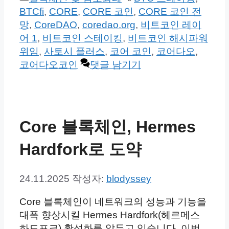
테
그
BTCfi
,
CORE
,
CORE 코인
,
CORE 코인 전
고
망
,
CoreDAO
,
coredao.org
,
비트코인 레이
리
어 1
,
비트코인 스테이킹
,
비트코인 해시파워
위임
,
사토시 플러스
,
코어 코인
,
코어다오
,
코어다오코인
댓글 남기기
Core 블록체인, Hermes
Hardfork로 도약
24.11.2025
작성자:
blodyssey
Core 블록체인이 네트워크의 성능과 기능을
대폭 향상시킬 Hermes Hardfork(헤르메스
하드포크) 활성화를 앞두고 있습니다. 이번