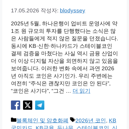
17.05.2026
작성자:
blodyssey
2025년 5월, 하나은행이 업비트 운영사에 약
1조 원 규모의 투자를 단행했다는 소식은 많
은 사람들에게 적지 않은 질문을 던졌습니다.
동시에 KB·신한·하나카드가 스테이블코인
결제 검증을 마쳤다는 사실 역시 금융 산업이
더 이상 디지털 자산을 외면하지 않고 있음을
보여줍니다. 이러한 변화 속에서 과연 2026
년 아직도 코인은 사기인가. 우리 주변에는
여전히 “주식은 괜찮지만 코인은 안 된다”,
“코인은 사기다”, “그건 …
더 읽기
카
태
블록체인 및 암호화폐
2026년 코인
,
KB
테
그
국민카드
,
KB금융
,
두나무
,
스테이블코인
,
신