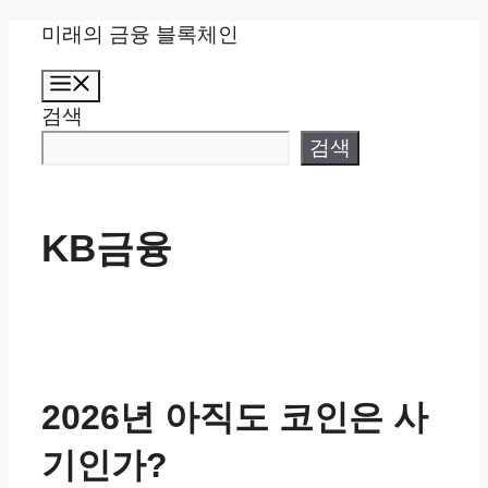
컨
미래의 금융 블록체인
텐
메
츠
뉴
검색
로
건
검색
너
뛰
기
KB금융
2026년 아직도 코인은 사
기인가?