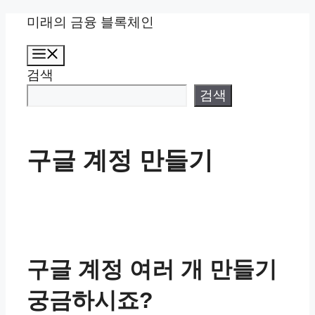
컨
미래의 금융 블록체인
텐
메
츠
뉴
검색
로
건
검색
너
뛰
기
구글 계정 만들기
구글 계정 여러 개 만들기
궁금하시죠?