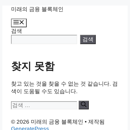
컨
미래의 금융 블록체인
텐
메
츠
뉴
검색
로
건
검색
너
뛰
기
찾지 못함
찾고 있는 것을 찾을 수 없는 것 같습니다. 검
색이 도움될 수도 있습니다.
검
색:
© 2026 미래의 금융 블록체인
• 제작됨
GeneratePress