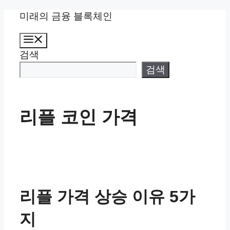
컨
미래의 금융 블록체인
텐
메
츠
뉴
검색
로
건
검색
너
뛰
기
리플 코인 가격
리플 가격 상승 이유 5가
지