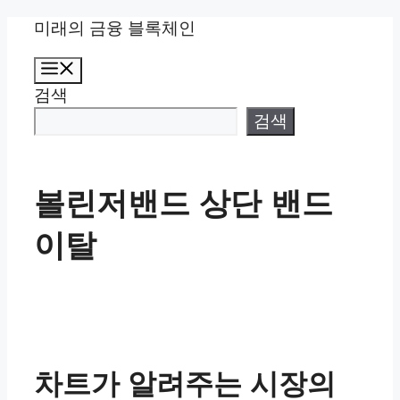
컨
미래의 금융 블록체인
텐
메
츠
뉴
검색
로
건
검색
너
뛰
기
볼린저밴드 상단 밴드
이탈
차트가 알려주는 시장의