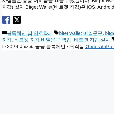
사람들은 종종 어려움을 겪을수 있습니다. Bitget Wal
지갑) 설치 Bitget Wallet(비트겟 지갑)은 iOS, 
카
태
블록체인 및 암호화폐
bitet wallet 비밀문구
,
bitg
테
그
지갑
,
비트겟 지갑 비밀문구 백업
,
비트겟 지갑 설치
고
© 2026 미래의 금융 블록체인
• 제작됨
GeneratePre
리