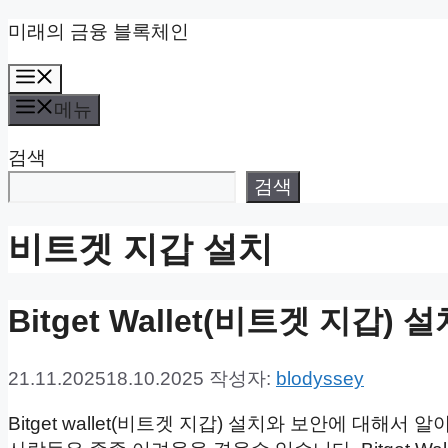
컨
미래의 금융 블록체인
텐
메
츠
뉴
로
메뉴
건
검색
너
뛰
검색
기
비트겟 지갑 설치
Bitget Wallet(비트겟 지갑)
21.11.2025
18.10.2025
작성자:
blodyssey
Bitget wallet(비트겟 지갑) 설치와 보안에 대해