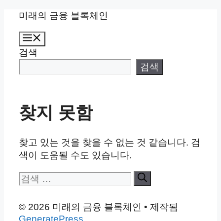
컨
미래의 금융 블록체인
텐
메
츠
뉴
검색
로
건
검색
너
뛰
기
찾지 못함
찾고 있는 것을 찾을 수 없는 것 같습니다. 검
색이 도움될 수도 있습니다.
검
색:
© 2026 미래의 금융 블록체인
• 제작됨
GeneratePress