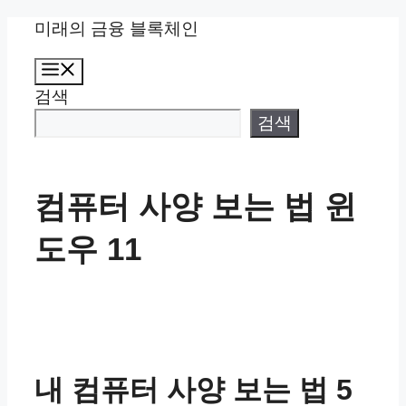
컨
미래의 금융 블록체인
텐
메
츠
뉴
검색
로
건
검색
너
뛰
기
컴퓨터 사양 보는 법 윈
도우 11
내 컴퓨터 사양 보는 법 5