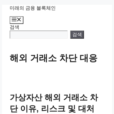
컨
미래의 금융 블록체인
텐
메
츠
뉴
검색
로
건
검색
너
뛰
기
해외 거래소 차단 대응
가상자산 해외 거래소 차
단 이유, 리스크 및 대처