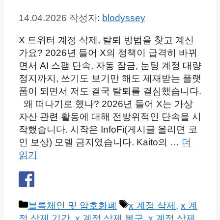
14.04.2026
작성자:
blodyssey
X 트위터 계정 삭제, 탈퇴 방법을 찾고 계신
가요? 2026년 들어 X의 정책이 급격히 바뀌
면서 AI 스팸 단속, 자동 잠금, 눈팅 계정 대량
정지까지, 쓰기도 보기만 해도 제재받는 플랫
폼이 되면서 저도 결국 탈퇴를 결심했습니다.
왜 떠나기로 했나? 2026년 들어 X는 가상
자산 관련 활동에 대해 전방위적인 단속을 시
작했습니다. 시작은 InfoFi(게시글 올리면 코
인 보상) 모델 금지였습니다. Kaito의 …
더
읽기
카
태
블록체인 및 암호화폐
x 계정 삭제
,
x 계
테
그
정 삭제 기간
,
x 계정 삭제 복구
,
x 계정 삭제