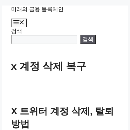
컨
미래의 금융 블록체인
텐
메
츠
뉴
검색
로
건
검색
너
뛰
기
x 계정 삭제 복구
X 트위터 계정 삭제, 탈퇴
방법