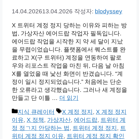
14.04.2026
13.04.2026
작성자:
blodyssey
X 트위터 계정 정지 당하는 이유와 피하는 방
법, 가상자산 에어드랍 작업자 필독입니다.
에어드랍 작업을 시작한 지 약 세 달이 지났
을 무렵이었습니다. 플랫폼에서 퀘스트를 완
료하고 X(구 트위터) 계정을 연동하여 팔로
우와 리포스트 작업을 마친 뒤, 다음 날 아침
X를 열었을 때 낯선 화면이 반겼습니다. “계
정이 일시 정지되었습니다.” 처음에는 단순
한 오류라고 생각했습니다. 그러나 새 계정을
만들고 단 이틀 …
더 읽기
카
태
지식 큐레이터
X 계정 정지
,
X 계정 정지
테
그
이유
,
X 정책
,
가상자산
,
에어드랍
,
트위터 계
고
정 정ㄱ지 안당하는 법
,
트위터 계정 정지
,
트
리
위터 계정 정지 이유
,
트위터 계정 정지 확인