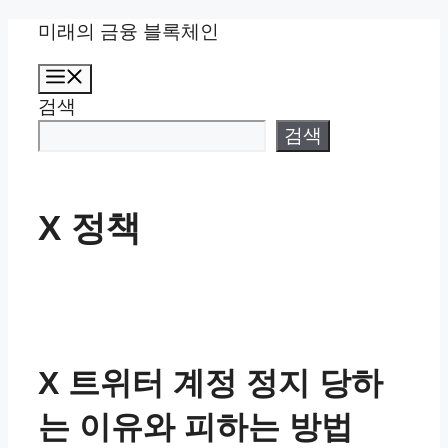
컨
미래의 금융 블록체인
텐
메
츠
뉴
검색
로
건
검색
너
뛰
기
X 정책
X 트위터 계정 정지 당하
는 이유와 피하는 방법