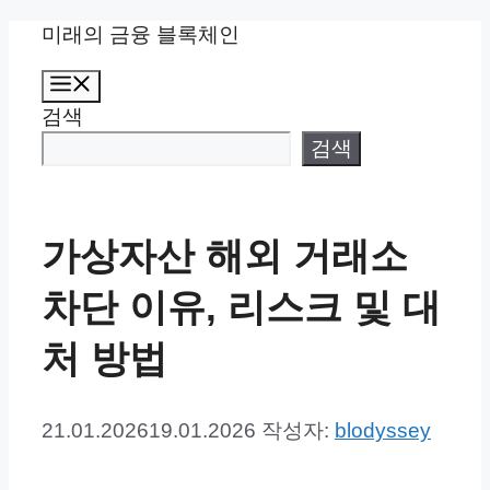
컨
미래의 금융 블록체인
텐
메
츠
뉴
검색
로
건
검색
너
뛰
기
가상자산 해외 거래소
차단 이유, 리스크 및 대
처 방법
21.01.2026
19.01.2026
작성자:
blodyssey