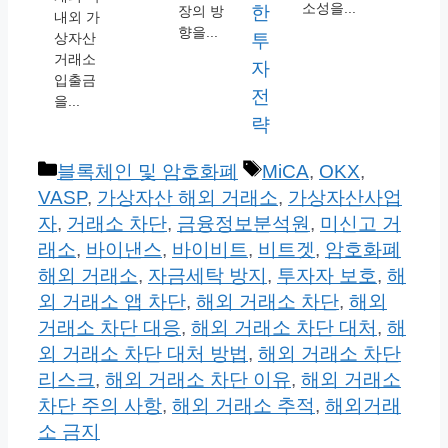
소성을...
장의 방
내외 가
향을...
상자산
거래소
입출금
을...
카
태
블록체인 및 암호화폐
MiCA
,
OKX
,
테
그
VASP
,
가상자산 해외 거래소
,
가상자산사업
고
자
,
거래소 차단
,
금융정보분석원
,
미신고 거
리
래소
,
바이낸스
,
바이비트
,
비트겟
,
암호화폐
해외 거래소
,
자금세탁 방지
,
투자자 보호
,
해
외 거래소 앱 차단
,
해외 거래소 차단
,
해외
거래소 차단 대응
,
해외 거래소 차단 대처
,
해
외 거래소 차단 대처 방법
,
해외 거래소 차단
리스크
,
해외 거래소 차단 이유
,
해외 거래소
차단 주의 사항
,
해외 거래소 추적
,
해외거래
소 금지