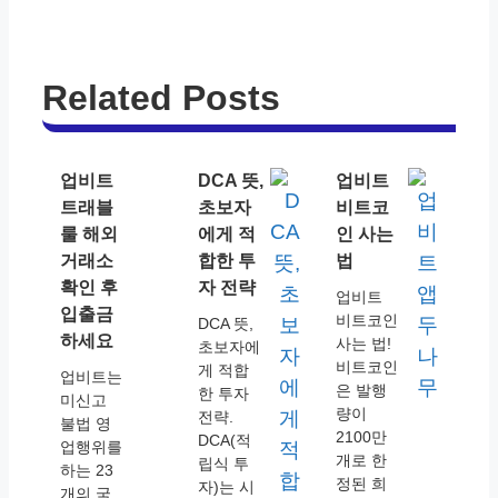
Related Posts
업비트
DCA 뜻,
업비트
트래블
초보자
비트코
룰 해외
에게 적
인 사는
거래소
합한 투
법
확인 후
자 전략
업비트
입출금
비트코인
DCA 뜻,
하세요
사는 법!
초보자에
비트코인
게 적합
업비트는
은 발행
한 투자
미신고
량이
전략.
불법 영
2100만
DCA(적
업행위를
개로 한
립식 투
하는 23
정된 희
자)는 시
개의 국