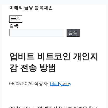
컨
미래의 금융 블록체인
텐
메
츠
뉴
검색
로
건
검색
너
뛰
기
업비트 비트코인 개인지
갑 전송 방법
05.05.2026
작성자:
blodyssey