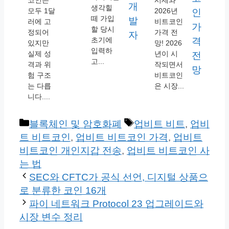
코인은
시세와
생각힐
모두 1달
2026년
떼 가입
러에 고
비트코인
할 당시
정되어
가격 전
초기에
있지만
망! 2026
입력하
실제 성
년이 시
고...
격과 위
작되면서
험 구조
비트코인
는 다릅
은 시장...
니다....
카
태
블록체인 및 암호화폐
업비트 비트
,
업비
테
그
트 비트코인
,
업비트 비트코인 가격
,
업비트
고
비트코인 개인지갑 전송
,
업비트 비트코인 사
리
는 법
SEC와 CFTC가 공식 선언, 디지털 상품으
로 분류한 코인 16개
파이 네트워크 Protocol 23 업그레이드와
시장 변수 정리