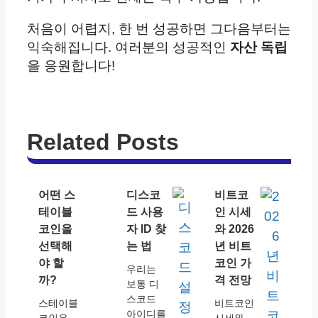
처음이 어렵지, 한 번 성공하면 그다음부터는
익숙해집니다. 여러분의 성공적인
자산 독립
을 응원합니다!
Related Posts
어떤 스
디스코
비트코
테이블
드 사용
인 시세
코인을
자 ID 찾
와 2026
선택해
는 법
년 비트
야 할
코인 가
우리는
까?
격 전망
보통 디
스코드
스테이블
비트코인
아이디를