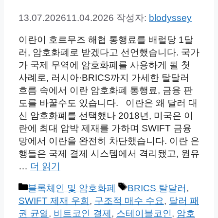
13.07.2026
11.04.2026
작성자:
blodyssey
이란이 호르무즈 해협 통행료를 배럴당 1달
러, 암호화폐로 받겠다고 선언했습니다. 국가
가 국제 무역에 암호화폐를 사용하게 될 첫
사례로, 러시아·BRICS까지 가세한 탈달러
흐름 속에서 이란 암호화폐 통행료, 금융 판
도를 바꿀수도 있습니다. 이란은 왜 달러 대
신 암호화폐를 선택했나 2018년, 미국은 이
란에 최대 압박 제재를 가하며 SWIFT 금융
망에서 이란을 완전히 차단했습니다. 이란 은
행들은 국제 결제 시스템에서 격리됐고, 원유
…
더 읽기
카
태
블록체인 및 암호화폐
BRICS 탈달러
,
테
그
SWIFT 제재 우회
,
구조적 매수 수요
,
달러 패
고
권 균열
,
비트코인 결제
,
스테이블코인
,
암호