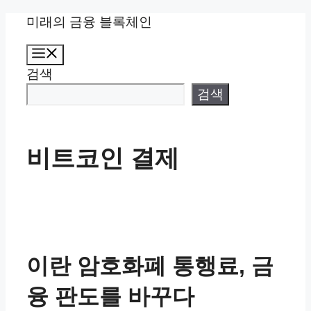
컨
미래의 금융 블록체인
텐
메
츠
뉴
검색
로
건
검색
너
뛰
기
비트코인 결제
이란 암호화폐 통행료, 금
융 판도를 바꾸다