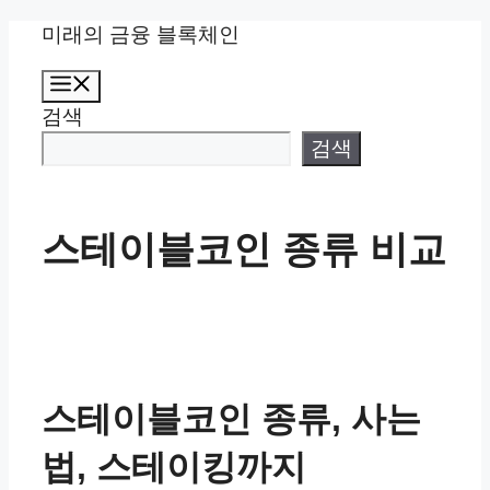
컨
미래의 금융 블록체인
텐
메
츠
뉴
검색
로
건
검색
너
뛰
기
스테이블코인 종류 비교
스테이블코인 종류, 사는
법, 스테이킹까지