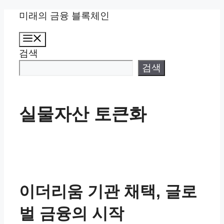
컨
미래의 금융 블록체인
텐
메
츠
뉴
검색
로
건
검색
너
뛰
기
실물자산 토큰화
이더리움 기관 채택, 글로
벌 금융의 시작