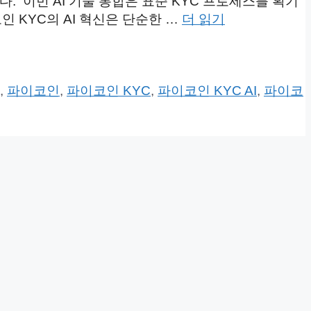
 이번 AI 기술 통합은 표준 KYC 프로세스를 획기
KYC의 AI 혁신은 단순한 …
더 읽기
,
파이코인
,
파이코인 KYC
,
파이코인 KYC AI
,
파이코