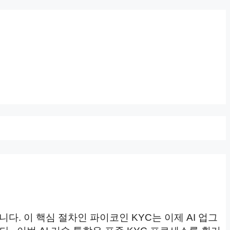
 이 핵심 절차인 파이코인 KYC는 이제 AI 업그