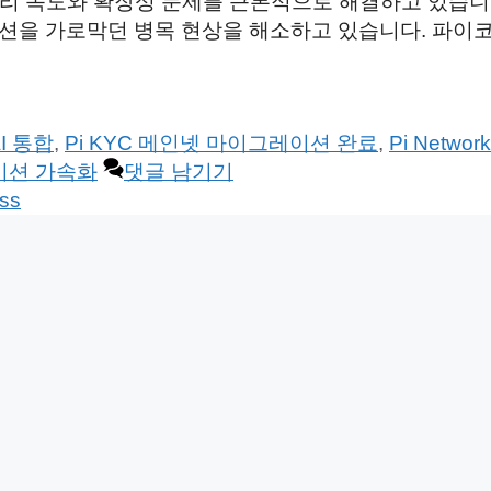
리 속도와 확장성 문제를 근본적으로 해결하고 있습니다.
 가로막던 병목 현상을 해소하고 있습니다. 파이코인 
AI 통합
,
Pi KYC 메인넷 마이그레이션 완료
,
Pi Network
이션 가속화
댓글 남기기
ss