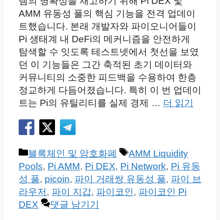
템의 명확성을 재고하기 위해 Pi DEX 및
AMM 유동성 풀의 핵심 기능을 전격 업데이
트했습니다. 본래 개발자와 파이오니어들이
Pi 생태계 내 DeFi의 메커니즘을 안전하게
탐색할 수 잇도록 테스트넷에서 첫선을 보였
던 이 기능들은 그간 축적된 초기 데이터와
커뮤니티의 소중한 피드백을 수용하여 한층
정교하게 다듬어졌습니다. 특히 이 번 업데이
트는 Pi의 유틸리티를 실제 경제 …
더 읽기
카
태
블록체인 및 암호화폐
AMM Liquidity
테
그
Pools
,
Pi AMM
,
Pi DEX
,
Pi Network
,
Pi 유동
고
성 풀
,
picoin
,
파이 거래쌍 유동성 풀
,
파이 브
리
라우저
,
파이 지갑
,
파이코인
,
파이코인 Pi
DEX
댓글 남기기