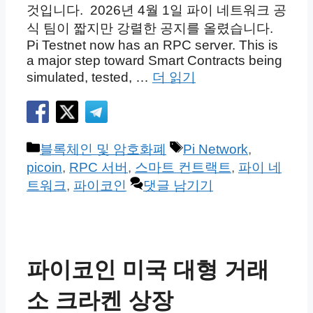
것입니다. 2026년 4월 1일 파이 네트워크 공
식 팀이 짧지만 강렬한 공지를 올렸습니다.
Pi Testnet now has an RPC server. This is
a major step toward Smart Contracts being
simulated, tested, …
더 읽기
카
태
블록체인 및 암호화폐
Pi Network
,
테
그
picoin
,
RPC 서버
,
스마트 컨트랙트
,
파이 네
고
트워크
,
파이코인
댓글 남기기
리
파이코인 미국 대형 거래
소 크라켄 상장