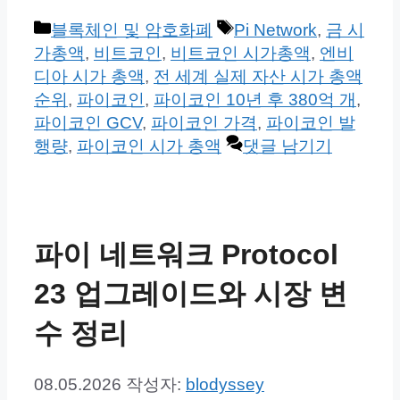
카
태
블록체인 및 암호화폐
Pi Network
,
금 시
테
그
가총액
,
비트코인
,
비트코인 시가총액
,
엔비
고
디아 시가 총액
,
전 세계 실제 자산 시가 총액
리
순위
,
파이코인
,
파이코인 10년 후 380억 개
,
파이코인 GCV
,
파이코인 가격
,
파이코인 발
행량
,
파이코인 시가 총액
댓글 남기기
파이 네트워크 Protocol
23 업그레이드와 시장 변
수 정리
08.05.2026
작성자:
blodyssey