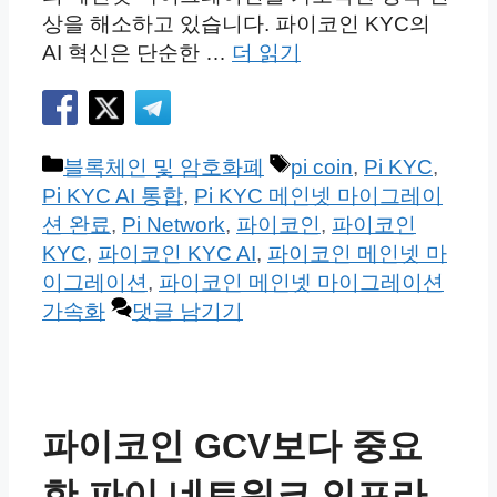
상을 해소하고 있습니다. 파이코인 KYC의
AI 혁신은 단순한 …
더 읽기
카
태
블록체인 및 암호화폐
pi coin
,
Pi KYC
,
테
그
Pi KYC AI 통합
,
Pi KYC 메인넷 마이그레이
고
션 완료
,
Pi Network
,
파이코인
,
파이코인
리
KYC
,
파이코인 KYC AI
,
파이코인 메인넷 마
이그레이션
,
파이코인 메인넷 마이그레이션
가속화
댓글 남기기
파이코인 GCV보다 중요
한 파이 네트워크 인프라