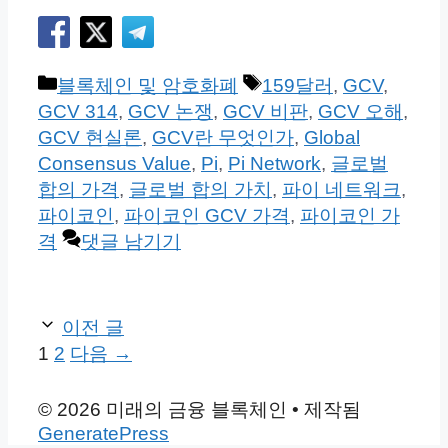
카
태
블록체인 및 암호화폐
159달러
,
GCV
,
테
그
GCV 314
,
GCV 논쟁
,
GCV 비판
,
GCV 오해
,
고
GCV 현실론
,
GCV란 무엇인가
,
Global
리
Consensus Value
,
Pi
,
Pi Network
,
글로벌
합의 가격
,
글로벌 합의 가치
,
파이 네트워크
,
파이코인
,
파이코인 GCV 가격
,
파이코인 가
격
댓글 남기기
이전 글
페
페
1
2
다음
→
이
이
지
지
© 2026 미래의 금융 블록체인
• 제작됨
GeneratePress