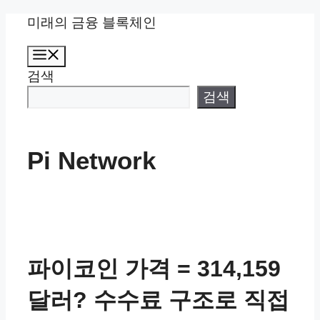
컨
미래의 금융 블록체인
텐
메
츠
뉴
검색
로
건
검색
너
뛰
기
Pi Network
파이코인 가격 = 314,159
달러? 수수료 구조로 직접