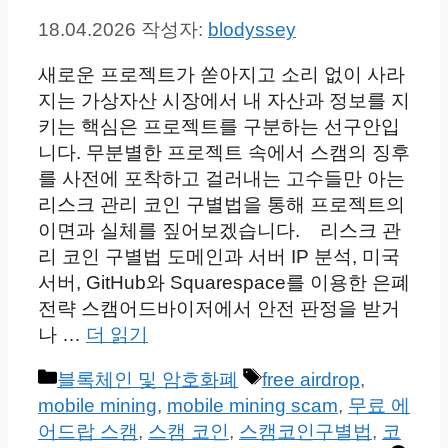
18.04.2026
작성자:
blodyssey
새로운 프로젝트가 쏟아지고 소리 없이 사라
지는 가상자산 시장에서 내 자산과 정보를 지
키는 핵심은 프로젝트를 구분하는 선구안입
니다. 무분별한 프로젝트 속에서 스캠의 징후
를 사전에 포착하고 걸러내는 고수들만 아는
리스크 관리 코인 구별법을 통해 프로젝트의
이면과 실체를 짚어보겠습니다. 리스크 관
리 코인 구별법 도메인과 서버 IP 분석, 미국
서버, GitHub와 Squarespace를 이용한 은폐
전략 스캠어드바이저에서 안전 판정을 받거
나 …
더 읽기
카
태
블록체인 및 암호화폐
free airdrop
,
테
그
mobile mining
,
mobile mining scam
,
무료 에
고
어드랍 스캠
,
스캠 코인
,
스캠코인구별법
,
코