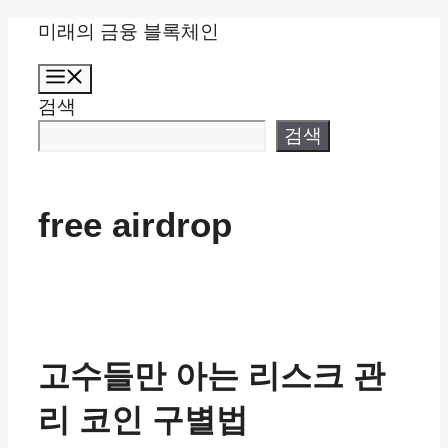
컨
미래의 금융 블록체인
텐
메
츠
뉴
검색
로
건
검색
너
뛰
기
free airdrop
고수들만 아는 리스크 관
리 코인 구별법