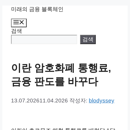
컨
미래의 금융 블록체인
텐
메
츠
뉴
검색
로
건
검색
너
뛰
기
이란 암호화폐 통행료,
금융 판도를 바꾸다
13.07.2026
11.04.2026
작성자:
blodyssey