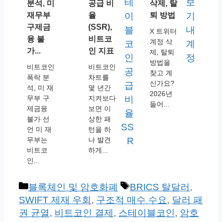
분석, 미
공급 비
삭제, 탈
재무부
율
퇴 방법
구제금
(SSR),
X 트위터
융 불
비트코
계정 삭
가...
인 지표
제, 탈퇴
방법을
비트코인
비트코인
찾고 계
폭락 분
차트를
신가요?
석, 미 재
몇 년간
2026년
무부 구
지켜보다
들어...
제금융
보면 이
불가 선
상한 패
언 미 재
턴을 하
무부는
나 발견
비트코
하게...
인...
카
태
블록체인 및 암호화폐
BRICS 탈달러
,
테
그
SWIFT 제재 우회
,
구조적 매수 수요
,
달러 패
고
권 균열
,
비트코인 결제
,
스테이블코인
,
암호