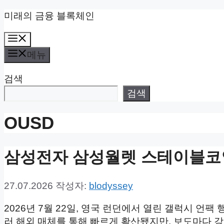
컨
미래의 금융 블록체인
텐
메
츠
뉴
로
메뉴
건
검색
너
뛰
검색
기
OUSD
삼성전자 삼성월렛 스테이블코
27.07.2026
작성자:
blodyssey
2026년 7월 22일, 영국 런던에서 열린 갤럭시 
러 해외 매체를 통해 빠르게 확산됐지만, 보도마다 강