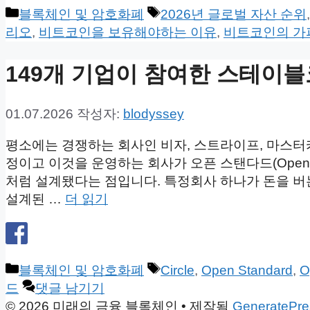
카
태
블록체인 및 암호화폐
2026년 글로벌 자산 순위
테
그
리오
,
비트코인을 보유해야하는 이유
,
비트코인의 가
고
리
149개 기업이 참여한 스테이블
01.07.2026
작성자:
blodyssey
평소에는 경쟁하는 회사인 비자, 스트라이프, 마스터카드
정이고 이것을 운영하는 회사가 오픈 스탠다드(Open 
처럼 설계됐다는 점입니다. 특정회사 하나가 돈을 버
설계된 …
더 읽기
카
태
블록체인 및 암호화폐
Circle
,
Open Standard
,
O
테
그
드
댓글 남기기
고
© 2026 미래의 금융 블록체인
• 제작됨
GeneratePre