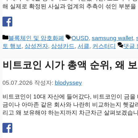
해 실제로 확정된 사실과 업계의 추측이 섞인 부분을
카
태
블록체인 및 암호화폐
OUSD
,
samsung wallet
,
테
그
토 행보
,
삼성전자
,
삼성카드
,
서클
,
커스터디
댓글
고
리
비트코인 시가 총액 순위, 왜 
05.07.2026
작성자:
blodyssey
비트코인이 10대 자산에 들어갔다, 비트코인이 금을 
금이나 아마존 같은 회사와 나란히 비교하는지 헷갈리는
리고 왜 보유해야 하는지까지 차근차근 살펴보겠습니